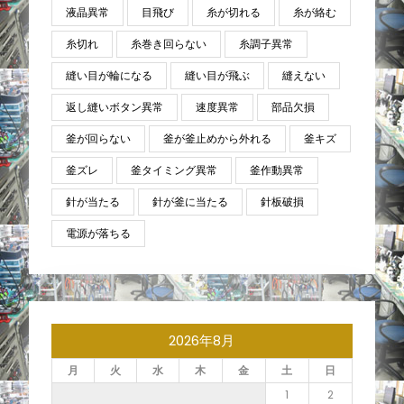
液晶異常
目飛び
糸が切れる
糸が絡む
糸切れ
糸巻き回らない
糸調子異常
縫い目が輪になる
縫い目が飛ぶ
縫えない
返し縫いボタン異常
速度異常
部品欠損
釜が回らない
釜が釜止めから外れる
釜キズ
釜ズレ
釜タイミング異常
釜作動異常
針が当たる
針が釜に当たる
針板破損
電源が落ちる
2026年8月
月
火
水
木
金
土
日
1
2