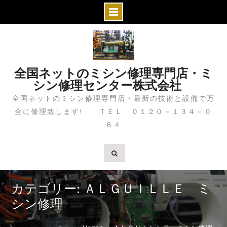
S
k
i
全国ネットのミシン修理専門店・ミ
p
シン修理センター株式会社
t
全国ネットのミシン修理専門店・最新の技術と設備で万
o
全に修理致します! ＴＥＬ ０１２０－１３４－０
c
６４
o
n
t
e
n
カテゴリー: ＡＬＧＵＩＬＬＥ ミ
t
シン修理