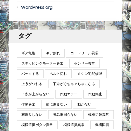
WordPress.org
タグ
ギア亀裂
ギア割れ
コードリール異常
ステッピングモーター異常
センサー異常
バックする
ベルト切れ
ミシン宅配修理
上糸がつれる
下糸がぐちゃぐちゃになる
下糸が上がらない
作動エラー
作動停止
作動異常
前に進まない
動かない
布送りしない
弾み車回らない
模様切替異常
模様選択ボタン異常
模様選択異常
機構固着