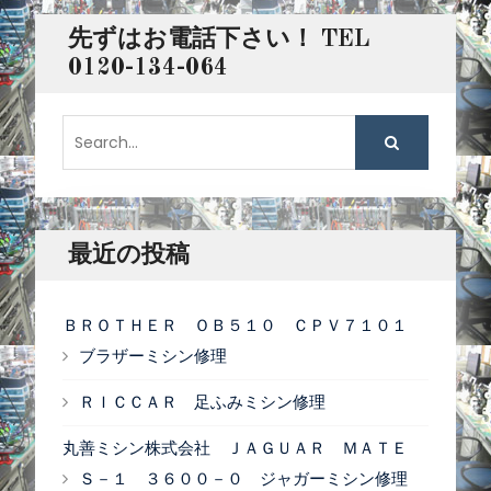
先ずはお電話下さい！ TEL
0120-134-064
S
e
a
r
c
最近の投稿
h
f
ＢＲＯＴＨＥＲ ＯＢ５１０ ＣＰＶ７１０１
o
ブラザーミシン修理
r
ＲＩＣＣＡＲ 足ふみミシン修理
:
丸善ミシン株式会社 ＪＡＧＵＡＲ ＭＡＴＥ
Ｓ－１ ３６００－０ ジャガーミシン修理