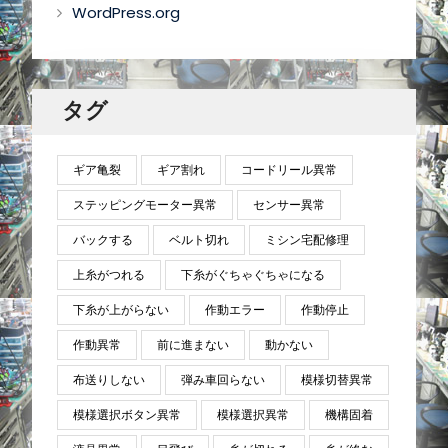
WordPress.org
タグ
ギア亀裂
ギア割れ
コードリール異常
ステッピングモーター異常
センサー異常
バックする
ベルト切れ
ミシン宅配修理
上糸がつれる
下糸がぐちゃぐちゃになる
下糸が上がらない
作動エラー
作動停止
作動異常
前に進まない
動かない
布送りしない
弾み車回らない
模様切替異常
模様選択ボタン異常
模様選択異常
機構固着