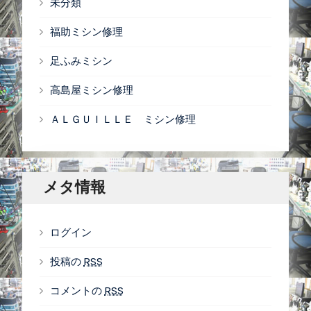
未分類
福助ミシン修理
足ふみミシン
高島屋ミシン修理
ＡＬＧＵＩＬＬＥ ミシン修理
メタ情報
ログイン
投稿の
RSS
コメントの
RSS