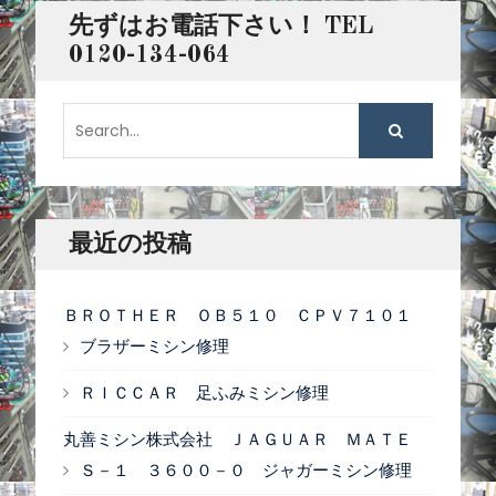
ナ
先ずはお電話下さい！ TEL
ビ
0120-134-064
ゲ
S
ー
e
a
シ
r
ョ
c
最近の投稿
ン
h
f
ＢＲＯＴＨＥＲ ＯＢ５１０ ＣＰＶ７１０１
o
ブラザーミシン修理
r
ＲＩＣＣＡＲ 足ふみミシン修理
:
丸善ミシン株式会社 ＪＡＧＵＡＲ ＭＡＴＥ
Ｓ－１ ３６００－０ ジャガーミシン修理