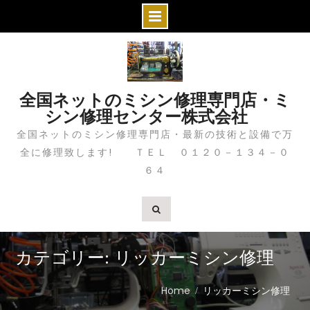
S
k
i
全国ネットのミシン修理専門店・ミ
p
シン修理センター株式会社
t
全国ネットのミシン修理専門店・最新の技術と設備で万
o
全に修理致します! ＴＥＬ ０１２０－１３４－０
c
６４
o
n
t
e
n
カテゴリー: リッカーミシン修理
t
Home
リッカーミシン修理