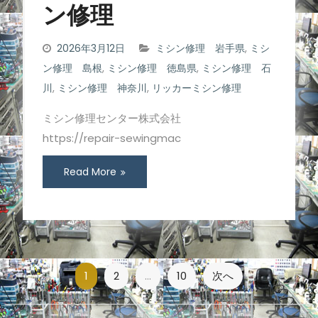
ン修理
2026年3月12日
ミシン修理 岩手県
,
ミシ
ン修理 島根
,
ミシン修理 徳島県
,
ミシン修理 石
川
,
ミシン修理 神奈川
,
リッカーミシン修理
ミシン修理センター株式会社
https://repair-sewingmac
Read More
投
1
2
…
10
次へ
稿