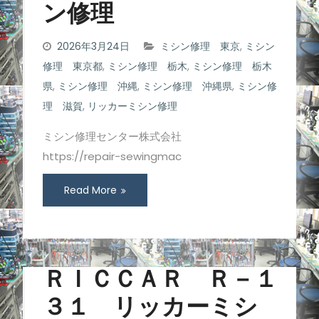
ン修理
2026年3月24日
ミシン修理 東京
,
ミシン
修理 東京都
,
ミシン修理 栃木
,
ミシン修理 栃木
県
,
ミシン修理 沖縄
,
ミシン修理 沖縄県
,
ミシン修
理 滋賀
,
リッカーミシン修理
ミシン修理センター株式会社
https://repair-sewingmac
Read More
ＲＩＣＣＡＲ Ｒ－１
３１ リッカーミシ