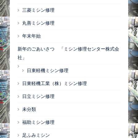
三菱ミシン修理
丸善ミシン修理
年末年始
新年のごあいさつ 「ミシン修理センター株式会
社」
日東軽機ミシン修理
日東軽機工業（株）ミシン修理
日立ミシン修理
未分類
福助ミシン修理
足ふみミシン