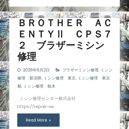
ＢＲＯＴＨＥＲ ＡＣ
ＥＮＴＹⅡ ＣＰＳ７
２ ブラザーミシン
修理
2026年6月2日
ブラザーミシン修理
,
ミシン
修理 新潟県
,
ミシン修理 東京
,
ミシン修理 東京
都
,
ミシン修理 栃木
ミシン修理センター株式会社
https://repair-se
Read More