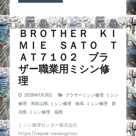
ＢＲＯＴＨＥＲ ＫＩ
ＭＩＥ ＳＡＴＯ Ｔ
ＡＴ７１０２ ブラ
ザー職業用ミシン修
理
2026年1月31日
ブラザーミシン修理
,
ミシン
修理 和歌山県
,
ミシン修理 岐阜
,
ミシン修理 新
潟県
,
ミシン修理 福岡
ミシン修理センター株式会社
https://repair-sewingmac