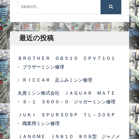
S
ー
e
a
シ
r
ョ
c
最近の投稿
ン
h
f
ＢＲＯＴＨＥＲ ＯＢ５１０ ＣＰＶ７１０１
o
ブラザーミシン修理
r
ＲＩＣＣＡＲ 足ふみミシン修理
:
丸善ミシン株式会社 ＪＡＧＵＡＲ ＭＡＴＥ
Ｓ－１ ３６００－０ ジャガーミシン修理
ＪＵＫＩ ＳＰＵＲ３０ＳＰ ＴＬ－３０ＳＰ
職業用ミシン修理
ＪＡＮＯＭＥ ＪＮ８１０ ８０８型 ジャノメ