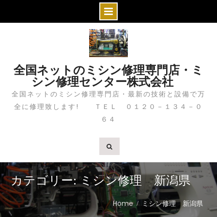
S
k
i
全国ネットのミシン修理専門店・ミ
p
シン修理センター株式会社
t
全国ネットのミシン修理専門店・最新の技術と設備で万
o
全に修理致します! ＴＥＬ ０１２０－１３４－０
c
６４
o
n
t
e
n
カテゴリー: ミシン修理 新潟県
t
Home
ミシン修理 新潟県