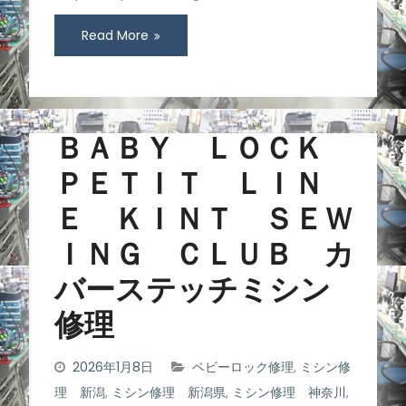
Read More
ＢＡＢＹ ＬＯＣＫ
ＰＥＴＩＴ ＬＩＮ
Ｅ ＫＩＮＴ ＳＥＷ
ＩＮＧ ＣＬＵＢ カ
バーステッチミシン
修理
2026年1月8日
ベビーロック修理
,
ミシン修
理 新潟
,
ミシン修理 新潟県
,
ミシン修理 神奈川
,