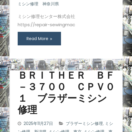
ミシン修理 神奈川県
ミシン修理センター株式会社
https://repair-sewingmac
Read More
ＢＲＩＴＨＥＲ ＢＦ
－３７００ ＣＰＶ０
１ ブラザーミシン
修理
2025年11月27日
ブラザーミシン修理
,
ミシ
ン修理 新潟県
,
ミシン修理 東京
,
ミシン修理 東