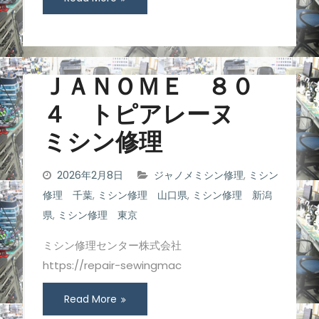
ＪＡＮＯＭＥ ８０
４ トピアレーヌ
ミシン修理
2026年2月8日
ジャノメミシン修理
,
ミシン
修理 千葉
,
ミシン修理 山口県
,
ミシン修理 新潟
県
,
ミシン修理 東京
ミシン修理センター株式会社
https://repair-sewingmac
Read More