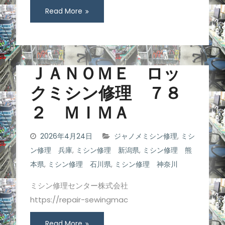
Read More
ＪＡＮＯＭＥ ロッ
クミシン修理 ７８
２ ＭＩＭＡ
2026年4月24日
ジャノメミシン修理
,
ミシ
ン修理 兵庫
,
ミシン修理 新潟県
,
ミシン修理 熊
本県
,
ミシン修理 石川県
,
ミシン修理 神奈川
ミシン修理センター株式会社
https://repair-sewingmac
Read More