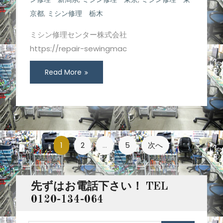
京都
,
ミシン修理 栃木
ミシン修理センター株式会社
https://repair-sewingmac
Read More
投
1
2
…
5
次へ
稿
ナ
先ずはお電話下さい！ TEL
ビ
0120-134-064
ゲ