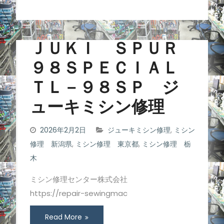
ＪＵＫＩ ＳＰＵＲ
９８ＳＰＥＣＩＡＬ
ＴＬ－９８ＳＰ ジ
ューキミシン修理
2026年2月2日
ジューキミシン修理
,
ミシン
修理 新潟県
,
ミシン修理 東京都
,
ミシン修理 栃
木
ミシン修理センター株式会社
https://repair-sewingmac
Read More