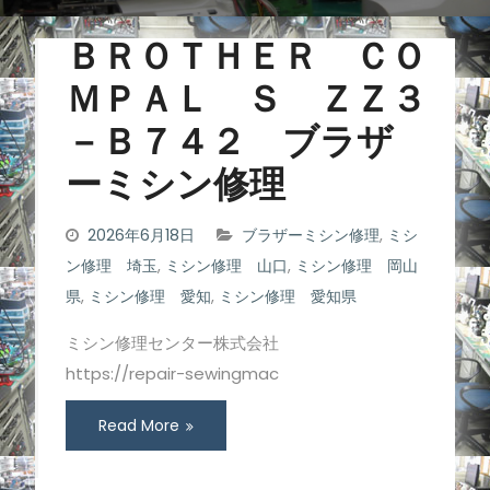
ＢＲＯＴＨＥＲ ＣＯ
ＭＰＡＬ Ｓ ＺＺ３
－Ｂ７４２ ブラザ
ーミシン修理
2026年6月18日
ブラザーミシン修理
,
ミシ
ン修理 埼玉
,
ミシン修理 山口
,
ミシン修理 岡山
県
,
ミシン修理 愛知
,
ミシン修理 愛知県
ミシン修理センター株式会社
https://repair-sewingmac
Read More