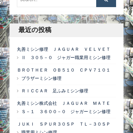
ー
e
a
シ
r
ョ
c
最近の投稿
ン
h
f
丸善ミシン修理 ＪＡＧＵＡＲ ＶＥＬＶＥＴ
o
Ⅱ ３０５－０ ジャガー職業用ミシン修理
r
ＢＲＯＴＨＥＲ ＯＢ５１０ ＣＰＶ７１０１
:
ブラザーミシン修理
ＲＩＣＣＡＲ 足ふみミシン修理
丸善ミシン株式会社 ＪＡＧＵＡＲ ＭＡＴＥ
Ｓ－１ ３６００－０ ジャガーミシン修理
ＪＵＫＩ ＳＰＵＲ３０ＳＰ ＴＬ－３０ＳＰ
職業用ミシン修理