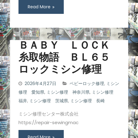
Read More
ＢＡＢＹ ＬＯＣＫ
糸取物語 ＢＬ６５
ロックミシン修理
2026年4月27日
ベビーロック修理
,
ミシン
修理 愛知県
,
ミシン修理 神奈川県
,
ミシン修理
福井
,
ミシン修理 茨城県
,
ミシン修理 長崎
ミシン修理センター株式会社
https://repair-sewingmac
Read More