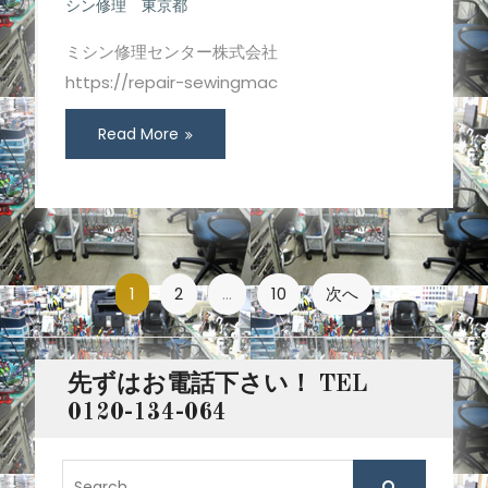
シン修理 東京都
ミシン修理センター株式会社
https://repair-sewingmac
Read More
投
1
2
…
10
次へ
稿
ナ
先ずはお電話下さい！ TEL
ビ
0120-134-064
ゲ
S