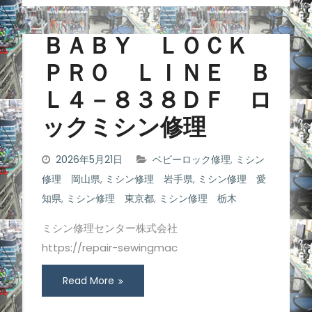
ＢＡＢＹ ＬＯＣＫ
ＰＲＯ ＬＩＮＥ Ｂ
Ｌ４－８３８ＤＦ ロ
ックミシン修理
2026年5月21日
ベビーロック修理
,
ミシン
修理 岡山県
,
ミシン修理 岩手県
,
ミシン修理 愛
知県
,
ミシン修理 東京都
,
ミシン修理 栃木
ミシン修理センター株式会社
https://repair-sewingmac
Read More