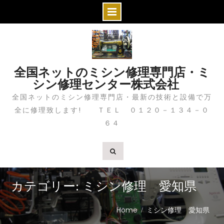
S
k
i
全国ネットのミシン修理専門店・ミ
p
シン修理センター株式会社
t
全国ネットのミシン修理専門店・最新の技術と設備で万
o
全に修理致します! ＴＥＬ ０１２０－１３４－０
c
６４
o
n
t
e
n
カテゴリー: ミシン修理 愛知県
t
Home
ミシン修理 愛知県