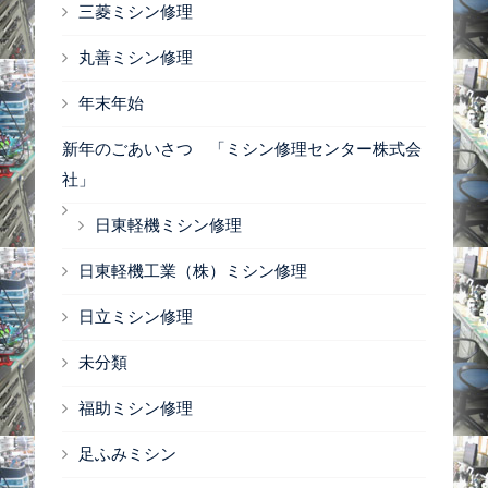
三菱ミシン修理
丸善ミシン修理
年末年始
新年のごあいさつ 「ミシン修理センター株式会
社」
日東軽機ミシン修理
日東軽機工業（株）ミシン修理
日立ミシン修理
未分類
福助ミシン修理
足ふみミシン