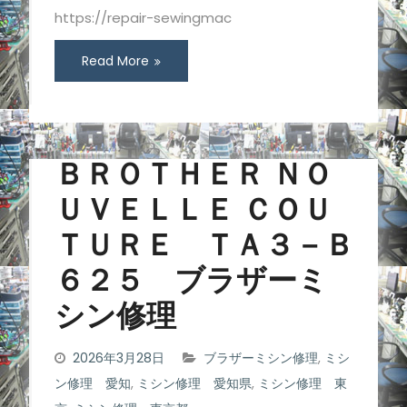
https://repair-sewingmac
Read More
ＢＲＯＴＨＥＲ ＮＯ
ＵＶＥＬＬＥ ＣＯＵ
ＴＵＲＥ ＴＡ３－Ｂ
６２５ ブラザーミ
シン修理
2026年3月28日
ブラザーミシン修理
,
ミシ
ン修理 愛知
,
ミシン修理 愛知県
,
ミシン修理 東