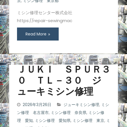
京
,
ミシン修理 東京都
ミシン修理センター株式会社
https://repair-sewingmac
Read More
ＪＵＫＩ ＳＰＵＲ３
０ ＴＬ－３０ ジ
ューキミシン修理
2026年3月26日
ジューキミシン修理
,
ミシ
ン修理 名古屋市
,
ミシン修理 奈良県
,
ミシン修
理 愛知
,
ミシン修理 愛知県
,
ミシン修理 東京
,
ミ