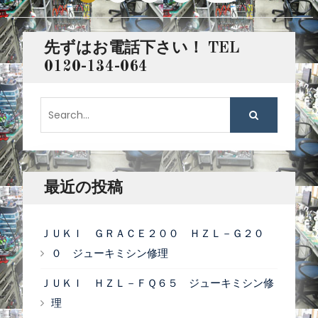
稿
ナ
先ずはお電話下さい！ TEL
ビ
0120-134-064
ゲ
S
ー
e
a
シ
r
ョ
c
最近の投稿
ン
h
f
ＪＵＫＩ ＧＲＡＣＥ２００ ＨＺＬ－Ｇ２０
o
０ ジューキミシン修理
r
ＪＵＫＩ ＨＺＬ－ＦＱ６５ ジューキミシン修
:
理