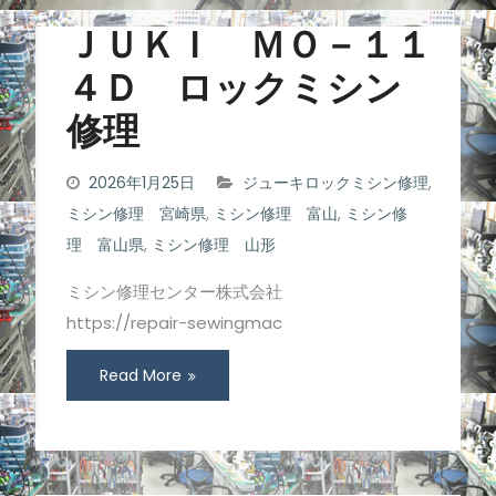
ＪＵＫＩ ＭＯ－１１
４Ｄ ロックミシン
修理
2026年1月25日
ジューキロックミシン修理
,
ミシン修理 宮崎県
,
ミシン修理 富山
,
ミシン修
理 富山県
,
ミシン修理 山形
ミシン修理センター株式会社
https://repair-sewingmac
Read More