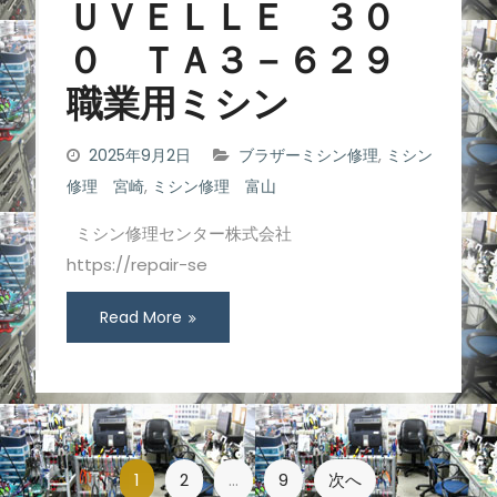
ＵＶＥＬＬＥ ３０
０ ＴＡ３－６２９
職業用ミシン
2025年9月2日
ブラザーミシン修理
,
ミシン
修理 宮崎
,
ミシン修理 富山
ミシン修理センター株式会社
https://repair-se
Read More
投
1
2
…
9
次へ