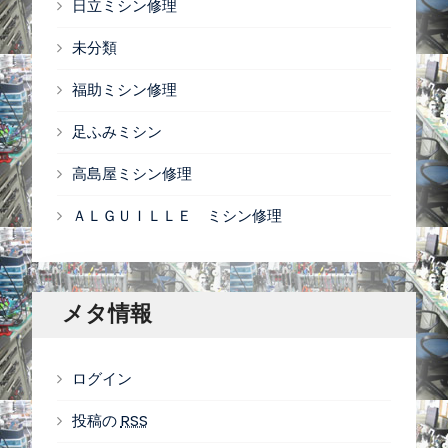
日立ミシン修理
未分類
福助ミシン修理
足ふみミシン
高島屋ミシン修理
ＡＬＧＵＩＬＬＥ ミシン修理
メタ情報
ログイン
投稿の
RSS