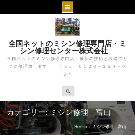
S
k
i
全国ネットのミシン修理専門店・ミ
p
シン修理センター株式会社
t
全国ネットのミシン修理専門店・最新の技術と設備で万
o
全に修理致します! ＴＥＬ ０１２０－１３４－０
c
６４
o
n
t
e
n
カテゴリー: ミシン修理 富山
t
Home
ミシン修理 富山