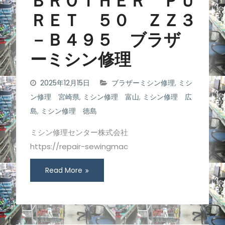
ＢＲＯＴＨＥＲ ＰＵ
ＲＥＴ ５０ ＺＺ３
－Ｂ４９５ ブラザ
ーミシン修理
2025年12月15日
ブラザーミシン修理
,
ミシ
ン修理 宮崎県
,
ミシン修理 富山
,
ミシン修理 広
島
,
ミシン修理 徳島
ミシン修理センター株式会社
https://repair-sewingmac
Read More