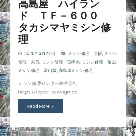
高島屋 ハイラン
ド ＴＦ－６００
タカシマヤミシン修
理
2026年3月24日
ミシン修理 大阪
,
ミシン
修理 奈良
,
ミシン修理 宮崎県
,
ミシン修理 富山
,
ミシン修理 富山県
,
高島屋ミシン修理
ミシン修理センター株式会社
https://repair-sewingmac
Read More