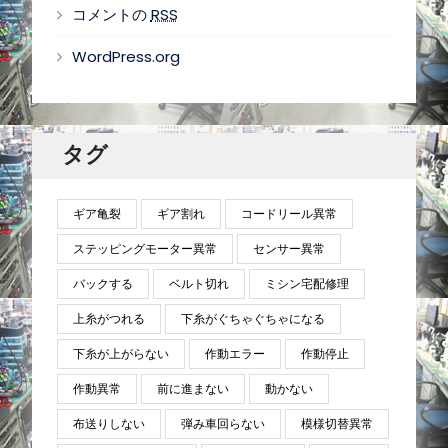
コメントの
RSS
WordPress.org
タグ
ギア亀裂
ギア割れ
コードリール異常
ステッピングモーター異常
センサー異常
バックする
ベルト切れ
ミシン宅配修理
上糸がつれる
下糸がぐちゃぐちゃになる
下糸が上がらない
作動エラー
作動停止
作動異常
前に進まない
動かない
布送りしない
弾み車回らない
模様切替異常