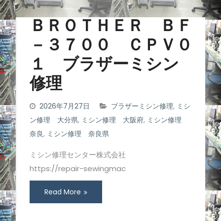
ＢＲＯＴＨＥＲ ＢＦ
－３７００ ＣＰＶ０
１ ブラザーミシン
修理
2026年7月27日
ブラザーミシン修理
,
ミシ
ン修理 大分県
,
ミシン修理 大阪府
,
ミシン修理
奈良
,
ミシン修理 奈良県
ミシン修理センター株式会社
https://repair-sewingmac
Read More