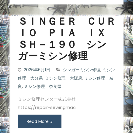
ＳＩＮＧＥＲ ＣＵＲ
ＩＯ ＰＩＡ ＩＸ
ＳＨ－１９０ シン
ガーミシン修理
2026年6月1日
シンガーミシン修理
,
ミシン
修理 大分県
,
ミシン修理 大阪府
,
ミシン修理 奈
良
,
ミシン修理 奈良県
ミシン修理センター株式会社
https://repair-sewingmac
Read More