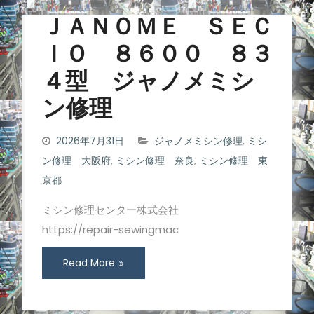
ＪＡＮＯＭＥ ＳＥＣ
ＩＯ ８６００ ８３
４型 ジャノメミシ
ン修理
2026年7月31日
ジャノメミシン修理
,
ミシ
ン修理 大阪府
,
ミシン修理 奈良
,
ミシン修理 東
京都
ミシン修理センター株式会社
https://repair-sewingmac
Read More