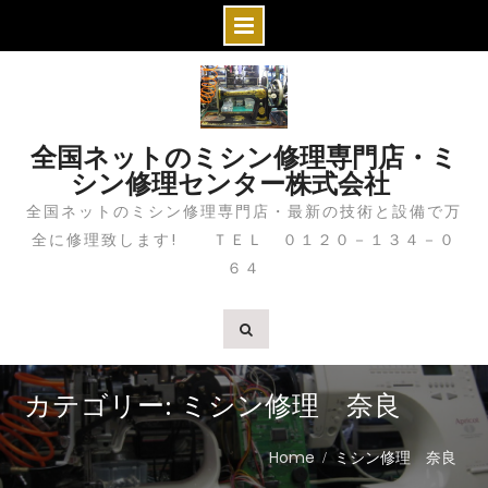
S
k
i
全国ネットのミシン修理専門店・ミ
p
シン修理センター株式会社
t
全国ネットのミシン修理専門店・最新の技術と設備で万
o
全に修理致します! ＴＥＬ ０１２０－１３４－０
c
６４
o
n
t
e
n
カテゴリー: ミシン修理 奈良
t
Home
ミシン修理 奈良