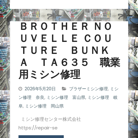
ＢＲＯＴＨＥＲ ＮＯ
ＵＶＥＬＬＥ ＣＯＵ
ＴＵＲＥ ＢＵＮＫ
Ａ ＴＡ６３５ 職業
用ミシン修理
2026年5月20日
ブラザーミシン修理
,
ミシ
ン修理 奈良
,
ミシン修理 富山県
,
ミシン修理 岐
阜
,
ミシン修理 岡山県
ミシン修理センター株式会社
https://repair-se