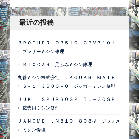
a
シ
r
ョ
c
最近の投稿
ン
h
f
ＢＲＯＴＨＥＲ ＯＢ５１０ ＣＰＶ７１０１
o
ブラザーミシン修理
r
ＲＩＣＣＡＲ 足ふみミシン修理
:
丸善ミシン株式会社 ＪＡＧＵＡＲ ＭＡＴＥ
Ｓ－１ ３６００－０ ジャガーミシン修理
ＪＵＫＩ ＳＰＵＲ３０ＳＰ ＴＬ－３０ＳＰ
職業用ミシン修理
ＪＡＮＯＭＥ ＪＮ８１０ ８０８型 ジャノメ
ミシン修理