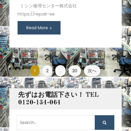
ミシン修理センター株式会社
https://repair-se
Read More
投
1
2
…
20
次へ
稿
ナ
先ずはお電話下さい！ TEL
ビ
0120-134-064
ゲ
S
ー
e