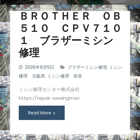
ＢＲＯＴＨＥＲ ＯＢ
５１０ ＣＰＶ７１０
１ ブラザーミシン
修理
2026年8月5日
ブラザーミシン修理
,
ミシン
修理 大阪府
,
ミシン修理 奈良
ミシン修理センター株式会社
https://repair-sewingmac
Read More