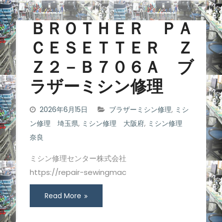
ＢＲＯＴＨＥＲ ＰＡ
ＣＥＳＥＴＴＥＲ Ｚ
Ｚ２－Ｂ７０６Ａ ブ
ラザーミシン修理
2026年6月15日
ブラザーミシン修理
,
ミシ
ン修理 埼玉県
,
ミシン修理 大阪府
,
ミシン修理
奈良
ミシン修理センター株式会社
https://repair-sewingmac
Read More