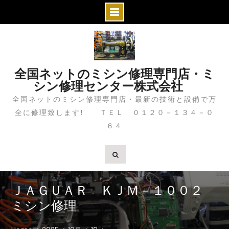
S
k
i
全国ネットのミシン修理専門店・ミ
p
シン修理センター株式会社
t
全国ネットのミシン修理専門店・最新の技術と設備で万
o
全に修理致します! ＴＥＬ ０１２０－１３４－０
c
６４
o
n
t
e
n
ＪＡＧＵＡＲ ＫＪＭ－１００２
t
ミシン修理