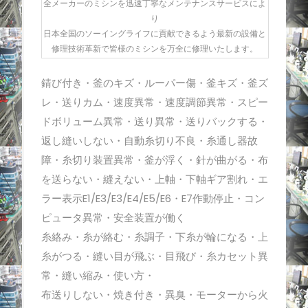
全メーカーのミシンを迅速丁寧なメンテナンスサービスによ
り
日本全国のソーイングライフに貢献できるよう最新の設備と
修理技術革新で皆様のミシンを万全に修理いたします。
錆び付き・釜のキズ・ルーパー傷・釜キズ・釜ズ
レ・送りカム・速度異常・速度調節異常・スピー
ドボリューム異常・送り異常・送りバックする・
返し縫いしない・自動糸切り不良・糸通し器故
障・糸切り装置異常・釜が浮く・針が曲がる・布
を送らない・縫えない・上軸・下軸ギア割れ・エ
ラー表示E1/E3/E3/E4/E5/E6・E7作動停止・コン
ピュータ異常・安全装置が働く
糸絡み・糸が絡む・糸調子・下糸が輪になる・上
糸がつる・縫い目が飛ぶ・目飛び・糸カセット異
常・縫い縮み・使い方・
布送りしない・焼き付き・異臭・モーターから火