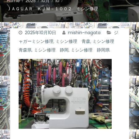
Home
2025
10月
10
ＪＡＧＵＡＲ ＫＪＭ－１００２ ミシン修理
2025年10月10日
mishin-nagata
ジ
ャガーミシン修理
,
ミシン修理 青森
,
ミシン修理
青森県
,
ミシン修理 静岡
,
ミシン修理 静岡県