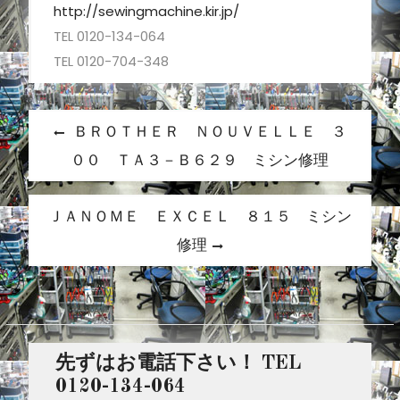
http://sewingmachine.kir.jp/
TEL 0120-134-064
TEL 0120-704-348
投
P
ＢＲＯＴＨＥＲ ＮＯＵＶＥＬＬＥ ３
r
稿
００ ＴＡ３－Ｂ６２９ ミシン修理
e
ナ
v
N
ＪＡＮＯＭＥ ＥＸＣＥＬ ８１５ ミシン
ビ
i
e
修理
o
ゲ
x
u
t
ー
s
p
シ
p
o
o
ョ
先ずはお電話下さい！ TEL
s
s
0120-134-064
t
ン