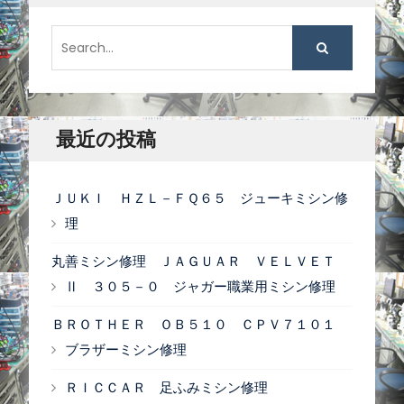
t
:
:
S
e
a
r
c
最近の投稿
h
f
ＪＵＫＩ ＨＺＬ－ＦＱ６５ ジューキミシン修
o
理
r
丸善ミシン修理 ＪＡＧＵＡＲ ＶＥＬＶＥＴ
:
Ⅱ ３０５－０ ジャガー職業用ミシン修理
ＢＲＯＴＨＥＲ ＯＢ５１０ ＣＰＶ７１０１
ブラザーミシン修理
ＲＩＣＣＡＲ 足ふみミシン修理