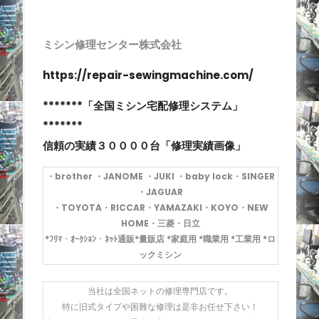
ミシン修理センター株式会社
https://repair-sewingmachine.com/
*******「全国ミシン宅配修理システム」
*******
信頼の実績３００００台「修理実績画像」
・brother ・JANOME
・JUKI
・baby lock・SINGER
・JAGUAR
・TOYOTA・RICCAR・YAMAZAKI・KOYO・NEW
HOME・三菱・日立
*ﾌﾘﾏ・ｵｰｸｼｮﾝ・ﾈｯﾄ通販*量販店 *家庭用 *職業用 *工業用 *ロ
ックミシン
当社は全国ネットの修理専門店です。
特に旧式タイプや困難な修理は是非お任せ下さい！