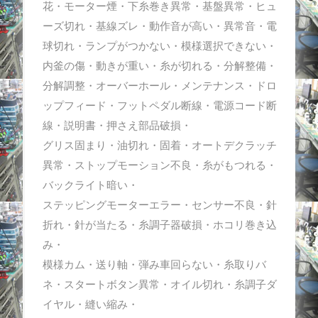
花・モーター煙・下糸巻き異常・基盤異常・ヒュ
ーズ切れ・基線ズレ・動作音が高い・異常音・電
球切れ・ランプがつかない・模様選択できない・
内釜の傷・動きが重い・糸が切れる・分解整備・
分解調整・オーバーホール・メンテナンス・ドロ
ップフィード・フットペダル断線・電源コード断
線・説明書・押さえ部品破損・
グリス固まり・油切れ・固着・オートデクラッチ
異常・ストップモーション不良・糸がもつれる・
バックライト暗い・
ステッピングモーターエラー・センサー不良・針
折れ・針が当たる・糸調子器破損・ホコリ巻き込
み・
模様カム・送り軸・弾み車回らない・糸取りバ
ネ・スタートボタン異常・オイル切れ・糸調子ダ
イヤル・縫い縮み・